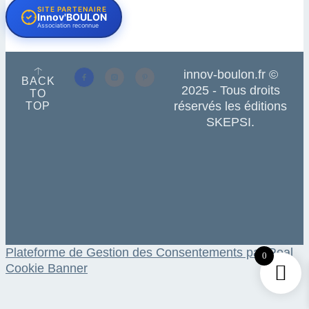
SITE PARTENAIRE
Innov'BOULON
Association reconnue
innov-boulon.fr ©
BACK
2025 - Tous droits
TO
réservés les éditions
TOP
SKEPSI.
Plateforme de Gestion des Consentements par Real
0
Cookie Banner